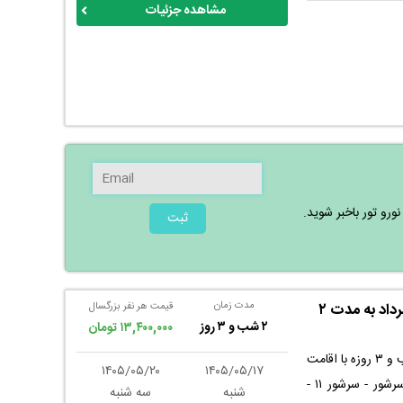
سرشور ۱۱ - جنب حسینیه اصفهانیها واقع
مشاهده جزئیات
یستم حمل و نقل
از این تور و اقامت
ی دلنشین و بدون
رو تور باخبر شوید.
ثبت
مدت زمان
تور ارزان مشهد ریلی از همدان در ۱۷ تا ۲۰ مرداد به مدت ۲
قیمت هر نفر بزرگسال
۲ شب و ۳ روز
۱۳,۴۰۰,۰۰۰ تومان
با ثبت نام تور قطار همدان به مشهد به مدت ۲ شب و ۳ روزه با اقامت
۱۴۰۵/۰۵/۲۰
۱۴۰۵/۰۵/۱۷
در هتل دربار واقع در خیابان خسروی نو - بازار سرشور - سرشور ۱۱ -
شنبه
سه شنبه