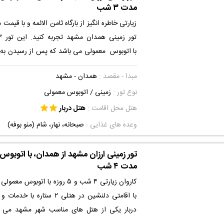
مدت ۳ شب
زیارتی خاطره انگیز از بارگاه ثامن الائمه و با قیمت 
با اتوبوس معمولی می باشد که پس از رسیدن به
دربار اقامت خواهید داشت. این هتل با دست
مبدا - مقصد :
همدان - مشهد
نوع تور :
زمینی
/ اتوبوس معمولی
اصفهانیها واقع شده است و شما به راحتی و با چن
به صحن حرم مطهر امام رضا (ع) مشرف خواهید ش
هتل محل اقامت :
هتل دربار
بهشت رضوی سیراب خواهید شد. اقامتی دلنشین و 
وعده های غذایی :
صبحانه، نهار، شام (منو بوفه)
برای شما آرزومندیم.
تور زمینی ارزان مشهد از همدان، با اتوبوس 
مدت ۴ شب
کاروان زیارتی ۴ شب و ۵ روزه با اتو
با اقامتی دلنشین در هتلی ۲ ستار
دربار یکی از هتل های مناسب شهر مشهد می با