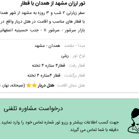
تور ارزان مشهد از همدان با قطار
سفر زیارتی ۲ شب و ۳ روزه به مشهد از
با قطار های مناسب و اقامت در هتل دربار واقع در 
بازار سرشور - سرشور ۱۱ - جنب حسینیه 
فراهم کردن شرایط مسافرتی آسان و خاطره انگیز ب
مبدا - مقصد :
همدان - مشهد
تجربه ای لذت بخش برای شما را دارد تا با صر
نوع تور :
ریلی
یک تور سیاحتی- زیارتی را تجربه کنید و از این
کافی را ببرید.
قطار رفت :
قطار۴ ستاره ۴ تخته
قطار برگشت :
قطار ۴ستاره ۴ تخته
هتل محل اقامت :
هتل دربار
(صبحانه، نهار، 
درخواست مشاوره تلفنی
دقیقه با شما تماس می گیرند.