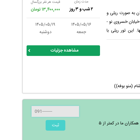
مدت زمان
قیمت هر نفر بزرگسال
۲ شب و ۳ روز
۱۳,۴۰۰,۰۰۰ تومان
 شهر همدان به صورت ریلی و
خیابان خسروی نو -
۱۴۰۵/۰۵/۱۹
۱۴۰۵/۰۵/۱۶
اصفهانیها. این تور ریلی با
جمعه
دوشنبه
رای شما قصد ایجاد
ف هزینه ای مناسب
مشاهده جزئیات
 تجربه دلنشین لذت
شام (منو بوفه))
جهت کسب اطلاعات بیشتر و رزرو تور شماره تماس خود را وارد نمایید. همکاران ما در کمتر از ۵
ثبت