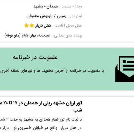
خسروی نو - بازار سرشور - 
مبدا - مقصد :
همدان - مشهد
شده است و دسترسی مناسبی به حرم مطهر و س
نوع تور :
زمینی
/ اتوبوس معمولی
عمومی برای عبور و مرور راحت تر دارد. با استفاده 
در هتل در نظر گرفته شده می توانید خاطره ا
هتل محل اقامت :
هتل دربار
دغدغه را در شهر مشهد تجربه کنید.
وعده های غذایی :
صبحانه، نهار، شام (منو بوفه)
عضویت در خبرنامه
با عضویت در خبرنامه از آخرین تخفیف ها و تورهای لحظه آخری نو
شب