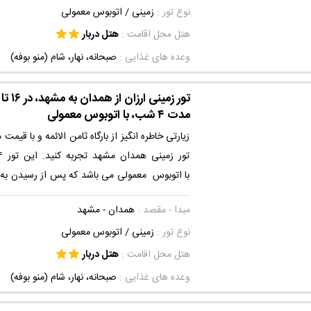
نوع تور :
زمینی
/ اتوبوس معمولی
اقتصادی و مناسب برای شما خواهد بود . با استفاد
مشهد می توانید به صورت ویژه از خدمات استفاده 
هتل محل اقامت :
هتل دربار
یک تور مسافرتی با قیمت مناسب، سفری ماندگار را 
وعده های غذایی :
صبحانه، نهار، شام (منو بوفه)
مدت ۴ شب، با اتوبوس معمولی
زیارتی خاطره انگیز از بارگاه ثامن الائمه و با قیمت 
با اتوبوس معمولی می باشد که پس از رسیدن به
دربار اقامت خواهید داشت. این هتل با دست
مبدا - مقصد :
همدان - مشهد
نوع تور :
زمینی
/ اتوبوس معمولی
اصفهانیها واقع شده است و شما به راحتی و با چن
به صحن حرم مطهر امام رضا (ع) مشرف خواهید ش
هتل محل اقامت :
هتل دربار
بهشت رضوی سیراب خواهید شد. اقامتی دلنشین و 
وعده های غذایی :
صبحانه، نهار، شام (منو بوفه)
برای شما آرزومندیم.