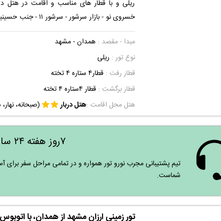
ریلی و با قطار های مناسب و اقامت در هتل دربا
خسروی نو - بازار سرشور - سرشور ۱۱ - جنب حسینیه اصفهانیها از
بهشت
حضور امام رعوف بهره‌مند شوید. برای تجربه
مبدا - مقصد :
همدان - مشهد
تنها کافی است این پکیج تور زیارتی تفریحی را 
نوع تور :
ریلی
اقامت در این هتل که امکانات کامل و قابل قبو
مناسبی هم به نقاط مهم شهری دارد لذت کافی را ببر
قطار رفت :
قطار۴ ستاره ۴ تخته
قطار برگشت :
قطار ۴ستاره ۴ تخته
هتل محل اقامت :
هتل دربار
(صبحانه، نهار، 
۷روز هفته ۲۴ ساعته
تیم پشتیبانی مجرب نورو تور همواره و در تمامی مراحل سفر برای آس
شماست.
تور زمینی ارزان مشهد از همدان، با اتوبوس 