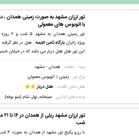
با اتوبوس های معمولی
تور زمینی همدا
ویژه زائران
بارگاه ثامن الایمه
. هتل در نظر گرفته 
این تور هتل هتل دربار می باشد که در خیابان خسرو
- سرشور ۱۱ - جنب حسینیه اصفهانیها واقع ش
مبدا - مقصد :
همدان - مشهد
به دلیل نزدیکی به سیستم حمل و نقل عمومی ه
نوع تور :
زمینی
/ اتوبوس معمولی
بی ار تی و ایستگاه های مترو برای بسیاری از زائران
و مسافران حائز اهمیت خواهد بود. این تور از ر
هتل محل اقامت :
هتل دربار
برای برای کلیه ی مسافران برخوردار می باشد که 
وعده های غذایی :
صبحانه، نهار، شام (منو بوفه)
زمینی تبریز مشهد ، شما می توانید در نزدیک تر
حرم اقامت داشته باشند.
شب